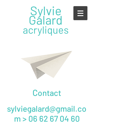
Sylvie
Galard
acryliques
C
ontact
sylviegalard@gmail.co
m
>
06 62 67 04 60